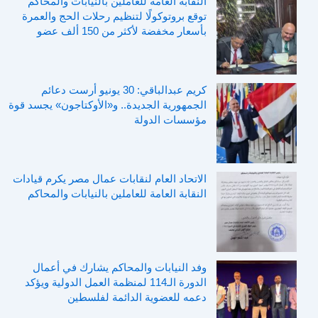
النقابة العامة للعاملين بالنيابات والمحاكم
توقع بروتوكولًا لتنظيم رحلات الحج والعمرة
بأسعار مخفضة لأكثر من 150 ألف عضو
كريم عبدالباقي: 30 يونيو أرست دعائم
الجمهورية الجديدة.. و«الأوكتاجون» يجسد قوة
مؤسسات الدولة
الاتحاد العام لنقابات عمال مصر يكرم قيادات
النقابة العامة للعاملين بالنيابات والمحاكم
وفد النيابات والمحاكم يشارك في أعمال
الدورة الـ114 لمنظمة العمل الدولية ويؤكد
دعمه للعضوية الدائمة لفلسطين