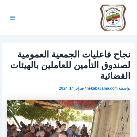
Post
خطي
Main
لى
navigation
Menu
لمحتوى
نجاح فاعليات الجمعية العمومية
لصندوق التأمين للعاملين بالهيئات
القضائية
بواسطة
nekaba3ama.com
/
فبراير 14, 2024