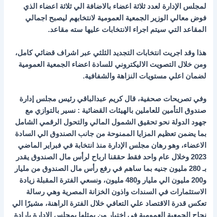
لمجلس الإدارة لعدد ثلاثة اعضاء بالاضافة الي ثلاثة اعضاء الذي
فوض معالي الوزير الجمعية العمومية لانتخابهم ليصبح اجمالي
المقاعد التي سيتم اجراء الانتخابات عليها سته مقاعد.
هذا وقد اجريت انتخابات التجديد الثلثي عبر اشراف قضائي كامل،
ومن خلال التصويت الاليكتروني للسادة اعضاء الجمعية العمومية
لضمان اعلي مستويات النزاهة والشفافية.
وفي تصريحات صحفية، قال كريم عبدالباقي رئيس مجلس إدارة
صندوق التأمين للعاملين بالهيئات القضائية : نسير بالتوازي مع
جهود الدولة نحو تحقيق الشمول المالي والتحول الرقمي الشامل
بما يضمن تعظيم المزايا الممنوحة من جانب الصندوق الي السادة
الاعضاء، وهو رهان مجلس الإدارة منذ انتخابة في فبراير الماضي
2023 وخلال عام واحد فقط حققنا ارباح لرأس مال الصندوق يقدر
بـ 280 مليون جنيه بما ساهم في رفع رأس مال الصندوق من مليار
و200 مليون الي مليار و480 مليون، ونسعي الفترة المقبلة زيادة
الاستثمارات في السندات واذون الخزانة المصرية وهي رسالة
تعكس قدرة الاقتصاد علي التعافي خلال الفترة الراهنة، مشيرًا الي
نجاح الجمعية العمومية في اختيار من يمثلها بمجلس الإدارة بإرادة